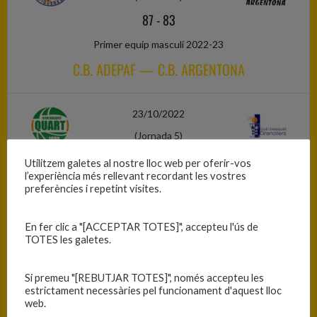
87
-
83
Primer equip masculí 2022-23
C.B. ADEPAF — C.B. ARGENTONA
23/10/2022
(Jornada 5)
74
-
65
Utilitzem galetes al nostre lloc web per oferir-vos
l’experiència més rellevant recordant les vostres
Primer equip masculí 2022-23
preferències i repetint visites.
C.B. QUART — C.B. GRANOLLERS
En fer clic a "[ACCEPTAR TOTES]", accepteu l'ús de
TOTES les galetes.
23/10/2022
(Jornada 5)
Si premeu "[REBUTJAR TOTES]", només accepteu les
estrictament necessàries pel funcionament d'aquest lloc
86
-
84
web.