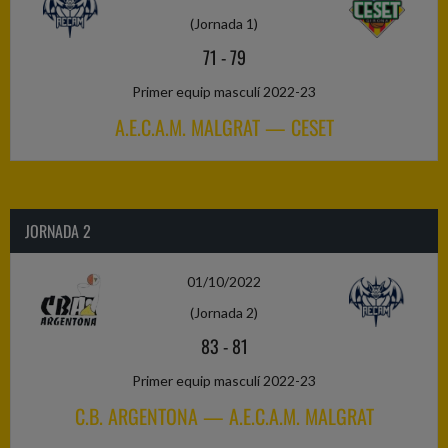
(Jornada 1)
71
-
79
Primer equip masculí 2022-23
A.E.C.A.M. MALGRAT — CESET
JORNADA 2
01/10/2022
(Jornada 2)
83
-
81
Primer equip masculí 2022-23
C.B. ARGENTONA — A.E.C.A.M. MALGRAT