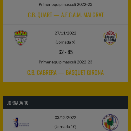
Primer equip masculí 2022-23
C.B. QUART — A.E.C.A.M. MALGRAT
27/11/2022
(Jornada 9)
62
-
85
Primer equip masculí 2022-23
C.B. CABRERA — BÀSQUET GIRONA
JORNADA 10
03/12/2022
(Jornada 10)