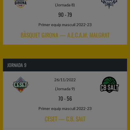
(Jornada 8)
90
-
79
Primer equip masculí 2022-23
BÀSQUET GIRONA — A.E.C.A.M. MALGRAT
JORNADA 9
26/11/2022
(Jornada 9)
70
-
56
Primer equip masculí 2022-23
CESET — C.B. SALT