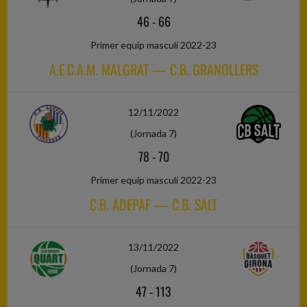
46
-
66
Primer equip masculí 2022-23
A.E.C.A.M. MALGRAT — C.B. GRANOLLERS
12/11/2022
(Jornada 7)
78
-
70
Primer equip masculí 2022-23
C.B. ADEPAF — C.B. SALT
13/11/2022
(Jornada 7)
47
-
113