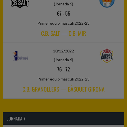
(Jornada 6)
67
-
55
Primer equip masculí 2022-23
C.B. SALT — C.B. MIR
10/12/2022
(Jornada 6)
76
-
72
Primer equip masculí 2022-23
C.B. GRANOLLERS — BÀSQUET GIRONA
JORNADA 7