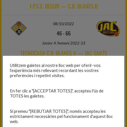
F.P.C.E. BEGUR — C.B. BLANES B
08/10/2022
46
-
66
Júnior A femení 2022-23
TECNOCASA C.B. BLANES A — JAC SANTS
Utilitzem galetes al nostre lloc web per oferir-vos
l’experiència més rellevant recordant les vostres
08/10/2022
preferències i repetint visites.
75
-
46
Júnior B femení 2022-23
En fer clic a "[ACCEPTAR TOTES]", accepteu l'ús de
TOTES les galetes.
C.B. TORELLÓ — C.B. BLANES B
Si premeu "[REBUTJAR TOTES]", només accepteu les
estrictament necessàries pel funcionament d'aquest lloc
15/10/2022
web.