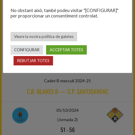
(Jornada 2)
68
-
55
No obstant això, també podeu visitar "[CONFIGURAR]"
per proporcionar un consentiment controlat.
Mini A masculí 2024-25
C.B. BLANES A — C.B.U. LLORET
Veure la nostra política de galetes
CONFIGURAR
ACCEPTAR TOTES
05/10/2024
(Jornada 3)
REBUTJAR TOTES
76
-
65
Cadet B masculí 2024-25
C.B. BLANES B — C.P. SANTJOANENC
05/10/2024
(Jornada 2)
51
-
56