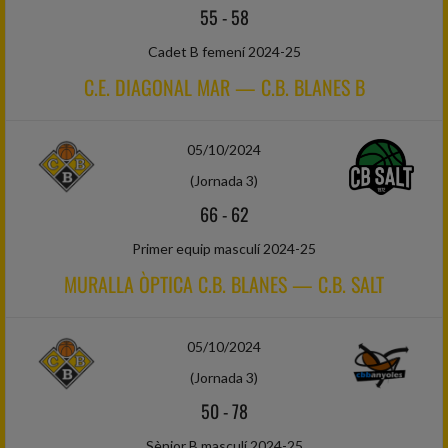
55
-
58
Cadet B femení 2024-25
C.E. DIAGONAL MAR — C.B. BLANES B
05/10/2024
(Jornada 3)
66
-
62
Primer equip masculí 2024-25
MURALLA ÒPTICA C.B. BLANES — C.B. SALT
05/10/2024
(Jornada 3)
50
-
78
Sènior B masculí 2024-25