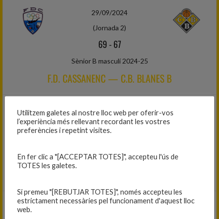
29/09/2024
(Jornada 2)
69
-
67
Sènior B masculí 2024-25
F.D. CASSANENC — C.B. BLANES B
05/10/2024
Utilitzem galetes al nostre lloc web per oferir-vos
l’experiència més rellevant recordant les vostres
(Jornada 2)
preferències i repetint visites.
79
-
29
En fer clic a "[ACCEPTAR TOTES]", accepteu l'ús de
Mini femení 2024-25
TOTES les galetes.
C.B. LLAGOSTERA — C.B. BLANES
Si premeu "[REBUTJAR TOTES]", només accepteu les
estrictament necessàries pel funcionament d'aquest lloc
05/10/2024
web.