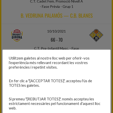
C.T. Cadet Fem. Promoció Nivell A
- Fase Prèvia - Grup 1
B. VEDRUNA PALAMÓS — C.B. BLANES
10/10/2021
66
-
70
C.T. Pre-Infantil Masc. - Fase
Prèvia - Grup 3
Utilitzem galetes al nostre lloc web per oferir-vos
BÀSQUET GIRONA — C.B. BLANES
l’experiència més rellevant recordant les vostres
preferències i repetint visites.
10/10/2021
En fer clic a "[ACCEPTAR TOTES]", accepteu l'ús de
TOTES les galetes.
93
-
21
C.C. Júnior Fem. 1r Any - Primera
Si premeu "[REBUTJAR TOTES]", només accepteu les
Fase - Grup 2
estrictament necessàries pel funcionament d'aquest lloc
web.
GEIEG UNI GIRONA — C.B. BLANES