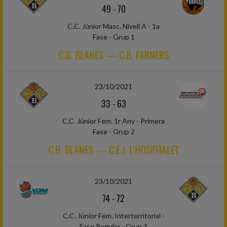
49
-
70
C.C. Júnior Masc. Nivell A - 1a
Fase - Grup 1
C.B. BLANES — C.B. FARNERS
23/10/2021
33
-
63
C.C. Júnior Fem. 1r Any - Primera
Fase - Grup 2
C.B. BLANES — C.E.J. L’HOSPITALET
23/10/2021
74
-
72
C.C. Júnior Fem. Interterritorial -
Fase Regular - Grup 3