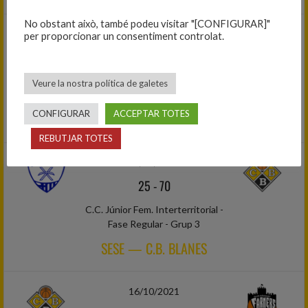
No obstant això, també podeu visitar "[CONFIGURAR]"
10/10/2021
per proporcionar un consentiment controlat.
73
-
78
C.C. Júnior Masc. Interterritorial -
Veure la nostra política de galetes
Primera Fase - Grup 1
CONFIGURAR
ACCEPTAR TOTES
C.B. BLANES — C.E. SANT NICOLAU
REBUTJAR TOTES
10/10/2021
25
-
70
C.C. Júnior Fem. Interterritorial -
Fase Regular - Grup 3
SESE — C.B. BLANES
16/10/2021