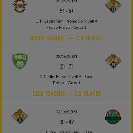
26/09/2021
51
-
57
C.T. Cadet Fem. Promoció Nivell A
- Fase Prèvia - Grup 1
BISBAL BÀSQUET — C.B. BLANES
02/10/2021
21
-
71
C.T. Mini Masc. Nivell A - Fase
Prèvia - Grup 1
CEEB TORDERA — C.B. BLANES
02/10/2021
39
-
42
C.T. Pre-Infantil Fem. - Fase